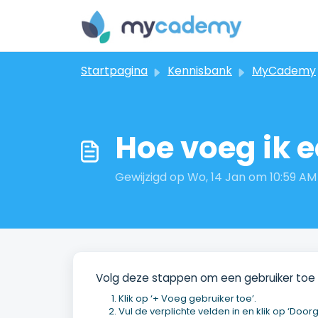
Doorgaan naar hoofdinhoud
Startpagina
Kennisbank
MyCademy
Hoe voeg ik 
Gewijzigd op Wo, 14 Jan om 10:59 AM
Volg deze stappen om een gebruiker toe
Klik op ‘+ Voeg gebruiker toe’.
Vul de verplichte velden in en klik op ‘Door