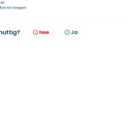
er.
 toe te voegen.
 nuttig?
Nee
Ja