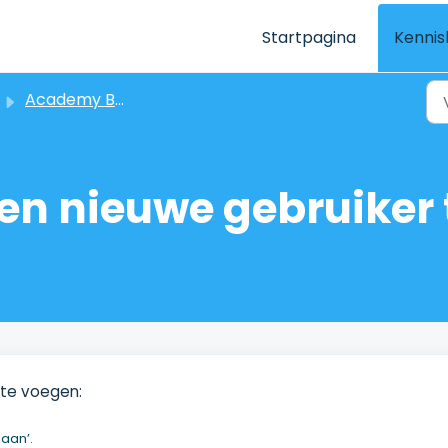
Startpagina
Kenni
Academy Beheren
een nieuwe gebruiker 
 te voegen:
gaan’.